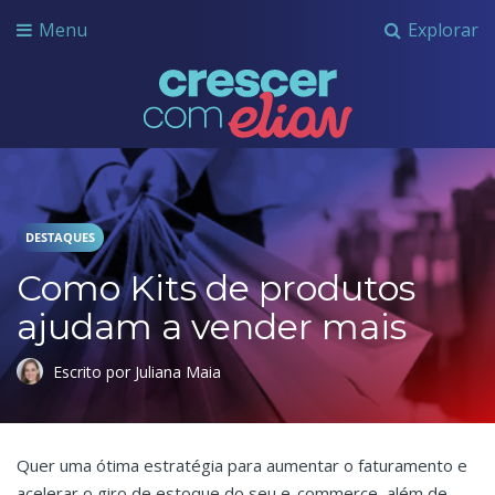
Menu
Explorar
Crescer com Grupo Elian
DESTAQUES
Como Kits de produtos
ajudam a vender mais
Escrito por Juliana Maia
Quer uma ótima estratégia para aumentar o faturamento e
acelerar o giro de estoque do seu e-commerce, além de