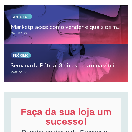
ANTERIOR
Marketplaces: como vender e quais os mais indicados?
08/17/2022
PRÓXIMO
Semana da Pátria: 3 dicas para uma vitrine atraente
09/01/2022
Faça da sua loja um
sucesso!