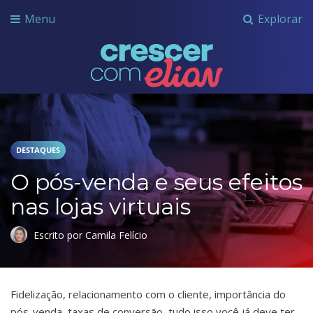
Menu
Explorar
Crescer com Grupo Elian
DESTAQUES
O pós-venda e seus efeitos
nas lojas virtuais
Escrito por Camila Felício
Fidelização, relacionamento com o cliente, importância do
pós-venda, taxas de conversão, tudo isso você já deve ter