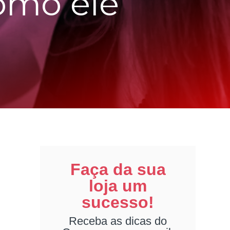
omo ele
Faça da sua
loja um
sucesso!
Receba as dicas do