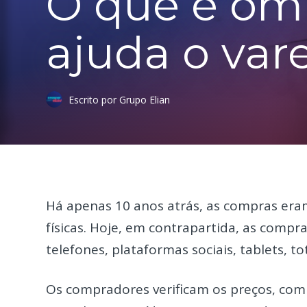
O que é om
ajuda o var
Escrito por Grupo Elian
Há apenas 10 anos atrás, as compras eram
físicas. Hoje, em contrapartida, as compr
telefones, plataformas sociais, tablets, t
Os compradores verificam os preços, co