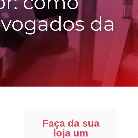
or: como
dvogados da
Faça da sua
loja um