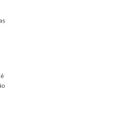
as
 é
ão