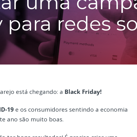
ar uma camp
 para redes so
arejo está chegando: a
Black Friday!
ID-19
e os consumidores sentindo a economia
ste ano são muito boas.