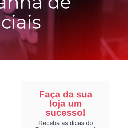
anha de
ciais
Faça da sua
loja um
sucesso!
Receba as dicas do